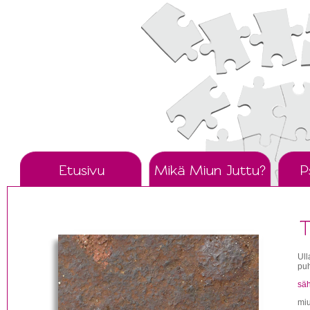
Tmi Miun J
Ull
pu
säh
mi