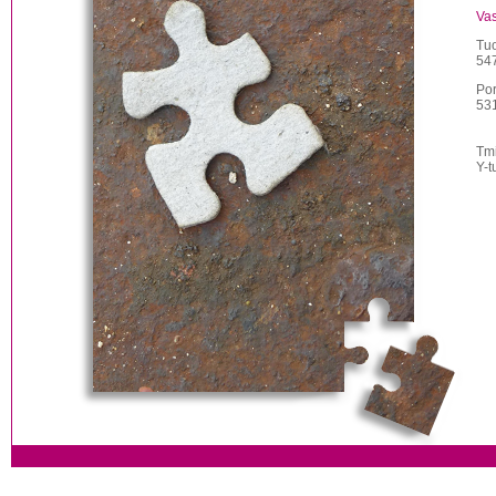
Vas
Tuo
547
Por
53
Tmi
Y-