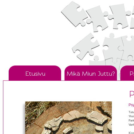
Palvelut ja
Psy
Tutu
Yksi
Pari
Van
Kuu