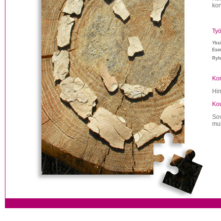
kor
Työ
Yksi
Esim
Ryh
Kon
Hin
Kou
Sov
mu